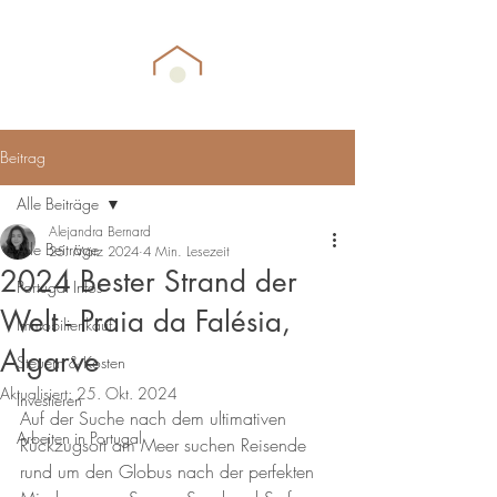
Beitrag
Alle Beiträge
Alejandra Bernard
Alle Beiträge
25. März 2024
4 Min. Lesezeit
2024 Bester Strand der
Portugal Infos
Welt - Praia da Falésia,
Immobilienkauf
Algarve
Steuern & Kosten
Aktualisiert:
25. Okt. 2024
Investieren
Auf der Suche nach dem ultimativen 
Arbeiten in Portugal
Rückzugsort am Meer suchen Reisende 
rund um den Globus nach der perfekten 