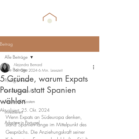
Beitrag
Alle Beiträge
Alejandra Bernard
Alle Beiträge
15. Okt. 2024
6 Min. Lesezeit
5 Gründe, warum Expats
Portugal Infos
Portugal statt Spanien
Immobilienkauf
wählen
Steuern & Kosten
Aktualisiert:
25. Okt. 2024
Investieren
Wenn Expats an Südeuropa denken, 
Arbeiten in Portugal
stand Spanien lange im Mittelpunkt des 
Gesprächs. Die Anziehungskraft seiner 