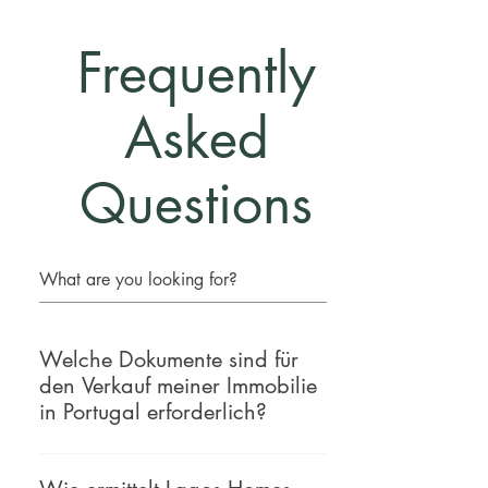
Frequently
Asked
Questions
Welche Dokumente sind für
den Verkauf meiner Immobilie
in Portugal erforderlich?
Um Ihre Immobilie für den Verkauf
vorzubereiten, benötigen Sie einen